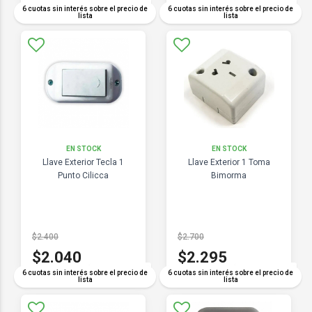
COMPARAR
COMPARAR
6 cuotas sin interés sobre el precio de
6 cuotas sin interés sobre el precio de
lista
lista
EN STOCK
EN STOCK
Llave Exterior Tecla 1
Llave Exterior 1 Toma
Punto Cilicca
Bimorma
$2.400
$2.700
$2.040
$2.295
COMPARAR
COMPARAR
6 cuotas sin interés sobre el precio de
6 cuotas sin interés sobre el precio de
lista
lista