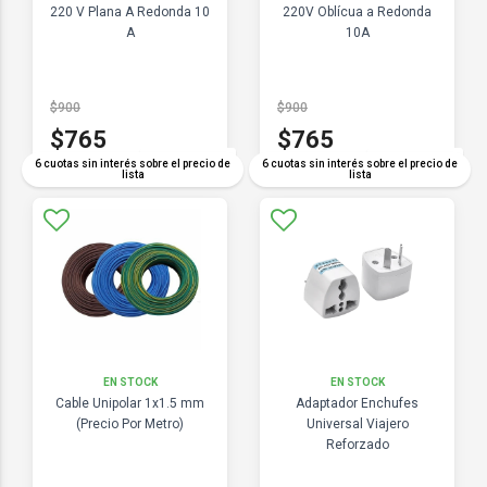
220 V Plana A Redonda 10
220V Oblícua a Redonda
A
10A
$900
$900
$765
$765
COMPARAR
COMPARAR
6 cuotas sin interés sobre el precio de
6 cuotas sin interés sobre el precio de
lista
lista
EN STOCK
EN STOCK
Cable Unipolar 1x1.5 mm
Adaptador Enchufes
(Precio Por Metro)
Universal Viajero
Reforzado