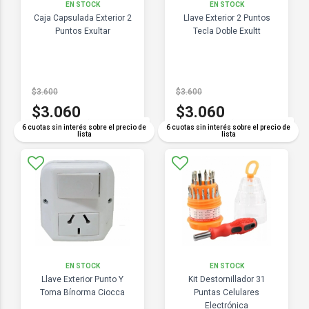
EN STOCK
EN STOCK
Caja Capsulada Exterior 2
Llave Exterior 2 Puntos
Puntos Exultar
Tecla Doble Exultt
$3.600
$3.600
$3.060
$3.060
COMPARAR
COMPARAR
6 cuotas sin interés sobre el precio de
6 cuotas sin interés sobre el precio de
lista
lista
EN STOCK
EN STOCK
Llave Exterior Punto Y
Kit Destornillador 31
Toma Bínorma Ciocca
Puntas Celulares
Electrónica