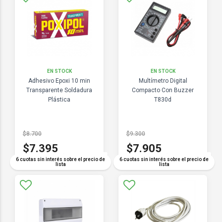
EN STOCK
EN STOCK
Adhesivo Epoxi 10 min
Multímetro Digital
Transparente Soldadura
Compacto Con Buzzer
Plástica
T830d
$8.700
$9.300
$7.395
$7.905
COMPARAR
COMPARAR
6 cuotas sin interés sobre el precio de
6 cuotas sin interés sobre el precio de
lista
lista