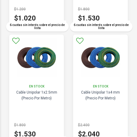
$1.200
$1.800
$1.020
$1.530
COMPARAR
COMPARAR
6 cuotas sin interés sobre el precio de
6 cuotas sin interés sobre el precio de
lista
lista
EN STOCK
EN STOCK
Cable Unipolar 1x2.5mm
Cable Unipolar 1x4 mm
(Precio Por Metro)
(Precio Por Metro)
$1.800
$2.400
$1.530
$2.040