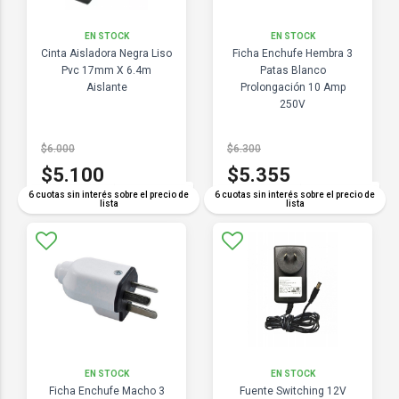
EN STOCK
EN STOCK
Cinta Aisladora Negra Liso
Ficha Enchufe Hembra 3
Pvc 17mm X 6.4m
Patas Blanco
Aislante
Prolongación 10 Amp
250V
$6.000
$6.300
$5.100
$5.355
COMPARAR
COMPARAR
6 cuotas sin interés sobre el precio de
6 cuotas sin interés sobre el precio de
lista
lista
EN STOCK
EN STOCK
Ficha Enchufe Macho 3
Fuente Switching 12V