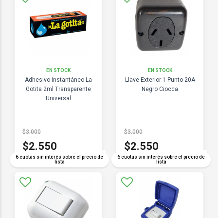
EN STOCK
EN STOCK
Adhesivo Instantáneo La
Llave Exterior 1 Punto 20A
Gotita 2ml Transparente
Negro Ciocca
Universal
$3.000
$3.000
$2.550
$2.550
COMPARAR
COMPARAR
6 cuotas sin interés sobre el precio de
6 cuotas sin interés sobre el precio de
lista
lista