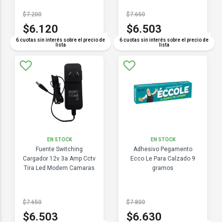
$7.200
$7.650
$6.120
$6.503
COMPARAR
COMPARAR
6 cuotas sin interés sobre el precio de
6 cuotas sin interés sobre el precio de
lista
lista
EN STOCK
EN STOCK
Fuente Switching
Adhesivo Pegamento
Cargador 12v 3a Amp Cctv
Ecco Le Para Calzado 9
Tira Led Modem Camaras
gramos
$7.650
$7.800
$6.503
$6.630