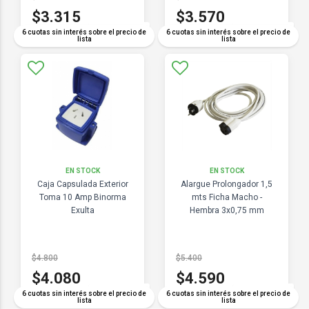
$3.315
$3.570
COMPARAR
COMPARAR
6 cuotas sin interés sobre el precio de
6 cuotas sin interés sobre el precio de
lista
lista
EN STOCK
EN STOCK
Caja Capsulada Exterior
Alargue Prolongador 1,5
Toma 10 Amp Binorma
mts Ficha Macho -
Exulta
Hembra 3x0,75 mm
$4.800
$5.400
$4.080
$4.590
COMPARAR
COMPARAR
6 cuotas sin interés sobre el precio de
6 cuotas sin interés sobre el precio de
lista
lista