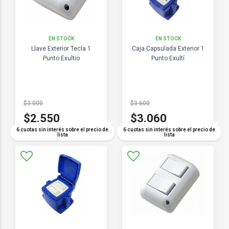
EN STOCK
EN STOCK
Llave Exterior Tecla 1
Caja Capsulada Exterior 1
Punto Exultio
Punto Exultí
$3.000
$3.600
$2.550
$3.060
COMPARAR
COMPARAR
6 cuotas sin interés sobre el precio de
6 cuotas sin interés sobre el precio de
lista
lista