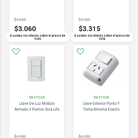
$3.600
$3.900
$3.060
$3.315
COMPARAR
COMPARAR
6 cuotas sin interés sobre el precio de
6 cuotas sin interés sobre el precio de
lista
lista
EN STOCK
EN STOCK
Llave De Luz Módulo
Llave Exterior Punto Y
Armado 3 Puntos Sica Life
Toma Bínoma Exacto
$3.900
$4.200