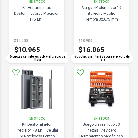
EN STOCK
EN STOCK
Kit Herramientas
Alargue Prolongador 10
Destornilladores Precision
mts Ficha Macho -
115 En 1
Hembra 3x0,75 mm
$12.900
$18.900
$10.965
$16.065
COMPARAR
COMPARAR
6 cuotas sin interés sobre el precio de
6 cuotas sin interés sobre el precio de
lista
lista
EN STOCK
EN STOCK
Kit Destornillador
Juego Llaves Tubo 53
Precisión 48 En 1 Celular
Piezas 1/4 Acero
Pc Notebooks Lentes
Herramientas Mecánicas