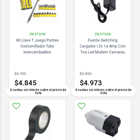
EN STOCK
EN STOCK
Kit Llave T Juego Puntas
Fuente Switching
Destornillador Tubo
Cargador 12v 1a Amp Cctv
Intercambiables
Tira Led Modem Camaras
$5.700
$5.850
$4.845
$4.973
COMPARAR
COMPARAR
6 cuotas sin interés sobre el precio de
6 cuotas sin interés sobre el precio de
lista
lista