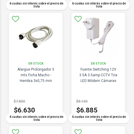
COMPARAR
COMPARAR
6 cuotas sin interés sobre el precio de
6 cuotas sin interés sobre el precio de
lista
lista
EN STOCK
EN STOCK
Alargue Prolongador 3
Fuente Switching 12V
mts Ficha Macho -
3.5A 3.5amp CCTV Tira
Hembra 3x0,75 mm
LED Módem Cámaras
$7.800
$8.100
$6.630
$6.885
COMPARAR
COMPARAR
6 cuotas sin interés sobre el precio de
6 cuotas sin interés sobre el precio de
lista
lista