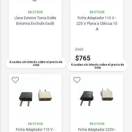
EN STOCK
EN STOCK
Llave Exterior Toma Doble
Ficha Adaptador 110 V -
Binorma Enchufe Exultt
220 V Plana a Oblicua 10
A
$900
$765
COMPARAR
6 cuotas sin interés sobre el precio de
COMPARAR
6 cuotas sin interés sobre el precio de
lista
lista
EN STOCK
EN STOCK
Ficha Adaptador 110 V -
Ficha Adaptador 220V -