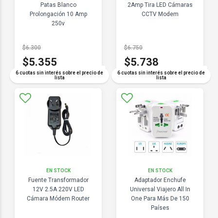
Patas Blanco
2Amp Tira LED Cámaras
Prolongación 10 Amp
CCTV Modem
250v
$6.300
$6.750
$5.355
$5.738
COMPARAR
COMPARAR
6 cuotas sin interés sobre el precio de
6 cuotas sin interés sobre el precio de
lista
lista
EN STOCK
EN STOCK
Fuente Transformador
Adaptador Enchufe
12V 2.5A 220V LED
Universal Viajero All In
Cámara Módem Router
One Para Más De 150
Países