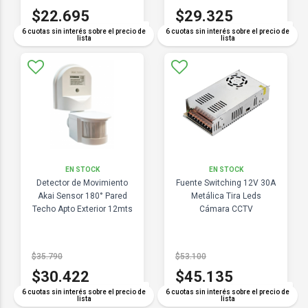
$22.695
$29.325
COMPARAR
COMPARAR
6 cuotas sin interés sobre el precio de
6 cuotas sin interés sobre el precio de
lista
lista
EN STOCK
EN STOCK
Detector de Movimiento
Fuente Switching 12V 30A
Akai Sensor 180° Pared
Metálica Tira Leds
Techo Apto Exterior 12mts
Cámara CCTV
$35.790
$53.100
$30.422
$45.135
COMPARAR
COMPARAR
6 cuotas sin interés sobre el precio de
6 cuotas sin interés sobre el precio de
lista
lista