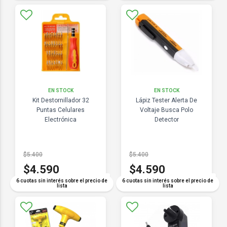
EN STOCK
EN STOCK
Kit Destornillador 32
Lápiz Tester Alerta De
Puntas Celulares
Voltaje Busca Polo
Electrónica
Detector
$5.400
$5.400
$4.590
$4.590
COMPARAR
COMPARAR
6 cuotas sin interés sobre el precio de
6 cuotas sin interés sobre el precio de
lista
lista