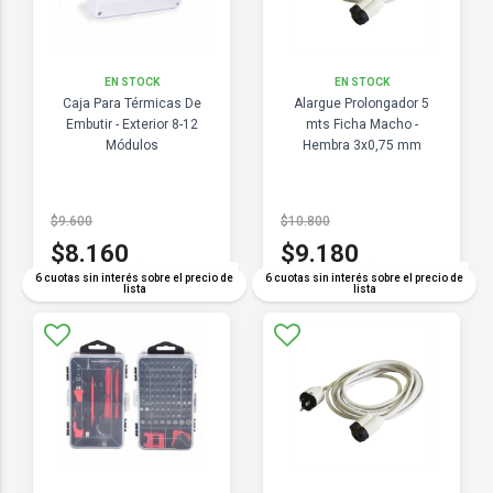
EN STOCK
EN STOCK
Caja Para Térmicas De
Alargue Prolongador 5
Embutir - Exterior 8-12
mts Ficha Macho -
Módulos
Hembra 3x0,75 mm
$9.600
$10.800
$8.160
$9.180
COMPARAR
COMPARAR
6 cuotas sin interés sobre el precio de
6 cuotas sin interés sobre el precio de
lista
lista