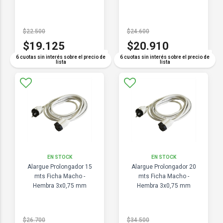
$22.500
$24.600
$19.125
$20.910
COMPARAR
COMPARAR
6 cuotas sin interés sobre el precio de
6 cuotas sin interés sobre el precio de
lista
lista
EN STOCK
EN STOCK
Alargue Prolongador 15
Alargue Prolongador 20
mts Ficha Macho -
mts Ficha Macho -
Hembra 3x0,75 mm
Hembra 3x0,75 mm
$26.700
$34.500