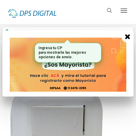
Enviar a
Ingresar CP y ciudad
Ingresa tu CP
para mostrarte las mejores
Inicio
Electricidad
opciones de envío.
Llaves De Luz Modulos Y Cajas Exteriores_2