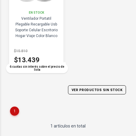
EN STOCK
Ventilador Portatil
Plegable Recargable Usb
Soporte Celular Escritorio
Hogar Viaje Color Blanco
$15.810
$13.439
COMPARAR
6 cuotas sin interés sobre el precio de
lista
VER PRODUCTOS SIN STOCK
1
1 artículos en total