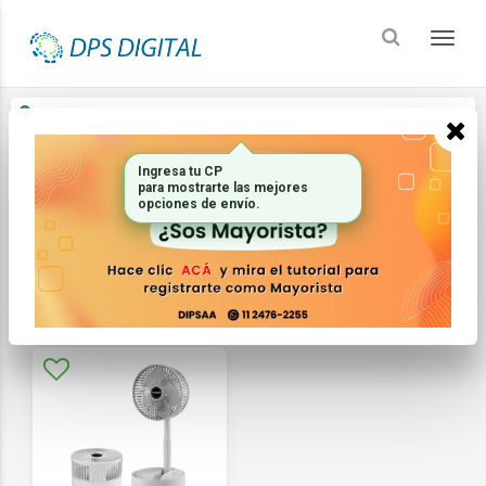
Enviar a
Ingresar CP y ciudad
Ingresa tu CP
Inicio
Pequenos Electrodomesticos
Climatizacion
para mostrarte las mejores
opciones de envío.
FILTRAR
ORDENAR