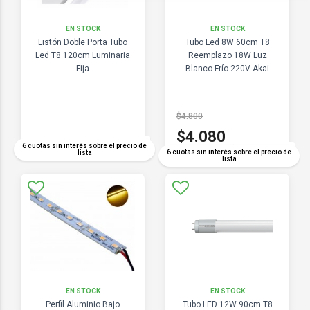
EN STOCK
EN STOCK
Listón Doble Porta Tubo
Tubo Led 8W 60cm T8
Led T8 120cm Luminaria
Reemplazo 18W Luz
Fija
Blanco Frío 220V Akai
$4.800
$4.080
COMPARAR
6 cuotas sin interés sobre el precio de
COMPARAR
6 cuotas sin interés sobre el precio de
lista
lista
EN STOCK
EN STOCK
Perfil Aluminio Bajo
Tubo LED 12W 90cm T8