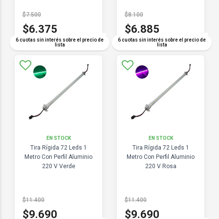
$7.500
$8.100
$6.375
$6.885
COMPARAR
COMPARAR
6 cuotas sin interés sobre el precio de
6 cuotas sin interés sobre el precio de
lista
lista
EN STOCK
EN STOCK
Tira Rígida 72 Leds 1
Tira Rígida 72 Leds 1
Metro Con Perfil Aluminio
Metro Con Perfil Aluminio
220 V Verde
220 V Rosa
$11.400
$11.400
$9.690
$9.690