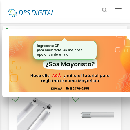
Enviar a
Ingresar CP y ciudad
Inicio
Iluminacion
Tubos, Listones y Perfiles
FILTRAR
ORDENAR