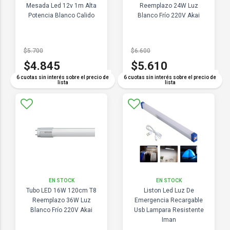
Mesada Led 12v 1m Alta
Reemplazo 24W Luz
Potencia Blanco Calido
Blanco Frío 220V Akai
$5.700
$6.600
$4.845
$5.610
COMPARAR
COMPARAR
6 cuotas sin interés sobre el precio de
6 cuotas sin interés sobre el precio de
lista
lista
EN STOCK
EN STOCK
Tubo LED 16W 120cm T8
Liston Led Luz De
Reemplazo 36W Luz
Emergencia Recargable
Blanco Frío 220V Akai
Usb Lampara Resistente
Iman