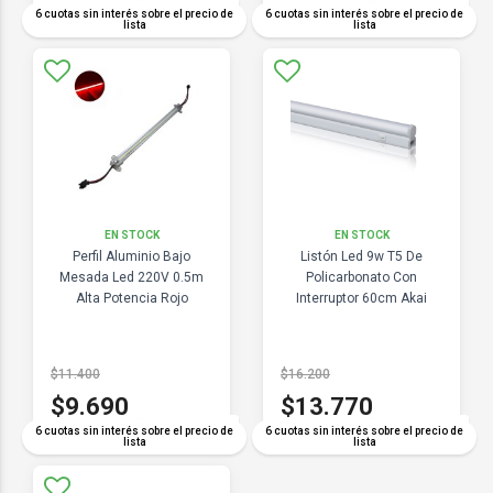
COMPARAR
COMPARAR
6 cuotas sin interés sobre el precio de
6 cuotas sin interés sobre el precio de
lista
lista
EN STOCK
EN STOCK
Perfil Aluminio Bajo
Listón Led 9w T5 De
Mesada Led 220V 0.5m
Policarbonato Con
Alta Potencia Rojo
Interruptor 60cm Akai
$11.400
$16.200
$9.690
$13.770
COMPARAR
COMPARAR
6 cuotas sin interés sobre el precio de
6 cuotas sin interés sobre el precio de
lista
lista