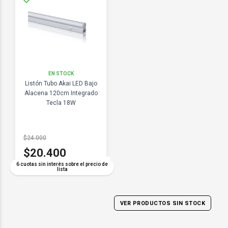
EN STOCK
Listón Tubo Akai LED Bajo
Alacena 120cm Integrado
Tecla 18W
$24.000
$20.400
COMPARAR
6 cuotas sin interés sobre el precio de
lista
VER PRODUCTOS SIN STOCK