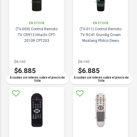
EN STOCK
EN STOCK
(TV-009) Control Remoto
(TV-011) Control Remoto
TV CR913 Hitachi CPT-
TV RC41 Grundig Crown
2010R CPT203
Mustang Philco Dewo
$8.100
$8.100
$6.885
$6.885
COMPARAR
COMPARAR
6 cuotas sin interés sobre el precio de
6 cuotas sin interés sobre el precio de
lista
lista