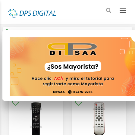
Enviar a
Ingresar CP y ciudad
Inicio
Controles Remotos
Tv
FILTRAR
ORDENAR