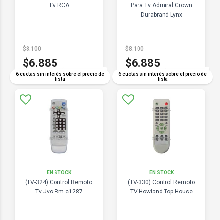
TV RCA
Para Tv Admiral Crown
Durabrand Lynx
$8.100
$8.100
$6.885
$6.885
COMPARAR
COMPARAR
6 cuotas sin interés sobre el precio de
6 cuotas sin interés sobre el precio de
lista
lista
EN STOCK
EN STOCK
(TV-324) Control Remoto
(TV-330) Control Remoto
Tv Jvc Rm-c1287
TV Howland Top House