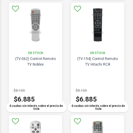
EN STOCK
EN STOCK
(TV-062) Control Remoto
(TV-194) Control Remoto
TV Noblex
TV Hitachi RCA
$8.100
$8.100
$6.885
$6.885
COMPARAR
COMPARAR
6 cuotas sin interés sobre el precio de
6 cuotas sin interés sobre el precio de
lista
lista