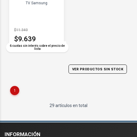
TV Samsung
$11.340
$9.639
COMPARAR
6 cuotas sin interés sobre el precio de
lista
VER PRODUCTOS SIN STOCK
1
29 artículos en total
INFORMACIÓN