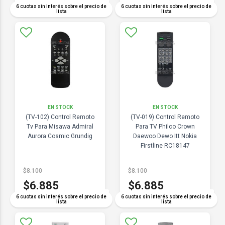
COMPARAR
COMPARAR
6 cuotas sin interés sobre el precio de
6 cuotas sin interés sobre el precio de
lista
lista
EN STOCK
EN STOCK
(TV-102) Control Remoto
(TV-019) Control Remoto
Tv Para Misawa Admiral
Para TV Philco Crown
Aurora Cosmic Grundig
Daewoo Dewo Itt Nokia
Firstline RC18147
$8.100
$8.100
$6.885
$6.885
COMPARAR
COMPARAR
6 cuotas sin interés sobre el precio de
6 cuotas sin interés sobre el precio de
lista
lista