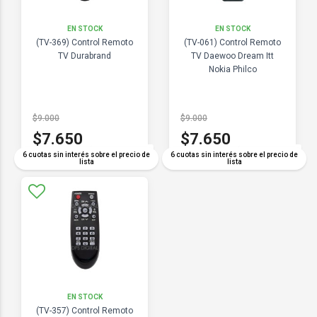
EN STOCK
EN STOCK
(TV-369) Control Remoto
(TV-061) Control Remoto
TV Durabrand
TV Daewoo Dream Itt
Nokia Philco
$9.000
$9.000
$7.650
$7.650
COMPARAR
COMPARAR
6 cuotas sin interés sobre el precio de
6 cuotas sin interés sobre el precio de
lista
lista
EN STOCK
(TV-357) Control Remoto