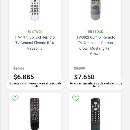
EN STOCK
EN STOCK
(TV-197) Control Remoto
(TV-092) Control Remoto
TV General Electric RCA
TV Audiologic Datsun
Raysonic
Crown Mustang Ken
Brown
$8.100
$9.000
$6.885
$7.650
COMPARAR
COMPARAR
6 cuotas sin interés sobre el precio de
6 cuotas sin interés sobre el precio de
lista
lista