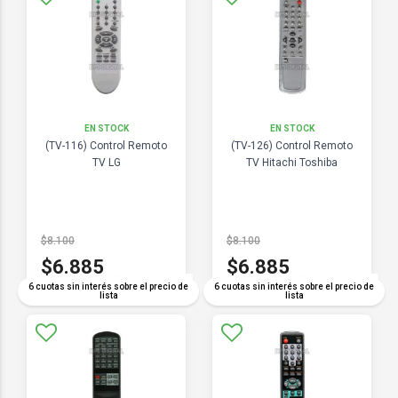
EN STOCK
EN STOCK
(TV-116) Control Remoto
(TV-126) Control Remoto
TV LG
TV Hitachi Toshiba
$8.100
$8.100
$6.885
$6.885
COMPARAR
COMPARAR
6 cuotas sin interés sobre el precio de
6 cuotas sin interés sobre el precio de
lista
lista