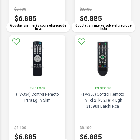
$8.100
$8.100
$6.885
$6.885
COMPARAR
COMPARAR
6 cuotas sin interés sobre el precio de
6 cuotas sin interés sobre el precio de
lista
lista
EN STOCK
EN STOCK
(TV-334) Control Remoto
(TV-356) Control Remoto
Para Lg Tv Slim
Tv Tcl 21k8 21e14 Bgh
2109us Daichi Rca
$8.100
$8.100
$6.885
$6.885