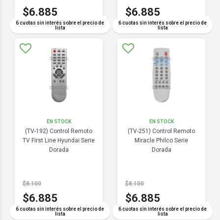
$6.885
$6.885
COMPARAR
COMPARAR
6 cuotas sin interés sobre el precio de
6 cuotas sin interés sobre el precio de
lista
lista
EN STOCK
EN STOCK
(TV-192) Control Remoto
(TV-251) Control Remoto
TV First Line Hyundai Serie
Miracle Philco Serie
Dorada
Dorada
$8.100
$8.100
$6.885
$6.885
COMPARAR
COMPARAR
6 cuotas sin interés sobre el precio de
6 cuotas sin interés sobre el precio de
lista
lista