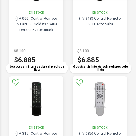
EN STOCK
EN STOCK
(TV-066) Control Remoto
(TV-318) Control Remoto
Tv Para LG Goldstar Serie
TV Talento Saba
Dorada 6710v0008k
$8.100
$8.100
$6.885
$6.885
COMPARAR
COMPARAR
6 cuotas sin interés sobre el precio de
6 cuotas sin interés sobre el precio de
lista
lista
EN STOCK
EN STOCK
(TV-319) Control Remoto
(TV-085) Control Remoto