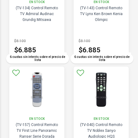
EN STOCK
EN STOCK
(TV-134) Control Remoto
(TV-143) Control Remoto
TV Admiral Audinac
TV Lynx Ken Brown Kenia
Grundig Mitsawa
Olimpic
$8.100
$8.100
$6.885
$6.885
COMPARAR
COMPARAR
6 cuotas sin interés sobre el precio de
6 cuotas sin interés sobre el precio de
lista
lista
EN STOCK
EN STOCK
(TV-157) Control Remoto
(TV-040) Control Remoto
TV First Line Panoramic
TV Noblex Sanyo
Ranser Serie Dorada
Audiologic HQS