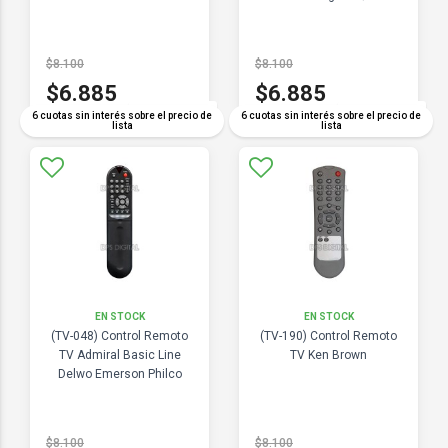
$8.100
$8.100
$6.885
$6.885
COMPARAR
COMPARAR
6 cuotas sin interés sobre el precio de
6 cuotas sin interés sobre el precio de
lista
lista
EN STOCK
EN STOCK
(TV-048) Control Remoto
(TV-190) Control Remoto
TV Admiral Basic Line
TV Ken Brown
Delwo Emerson Philco
$8.100
$8.100