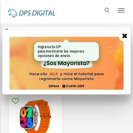
Enviar a
Ingresar CP y ciudad
Ingresa tu CP
Inicio
Electronica Audio Y Video_2
Smartwatch
para mostrarte las mejores
opciones de envío.
FILTRAR
ORDENAR