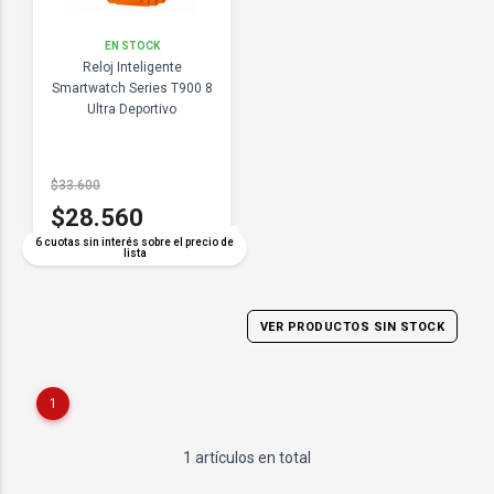
EN STOCK
Reloj Inteligente
Smartwatch Series T900 8
Ultra Deportivo
$33.600
$28.560
COMPARAR
6 cuotas sin interés sobre el precio de
lista
VER PRODUCTOS SIN STOCK
1
1 artículos en total