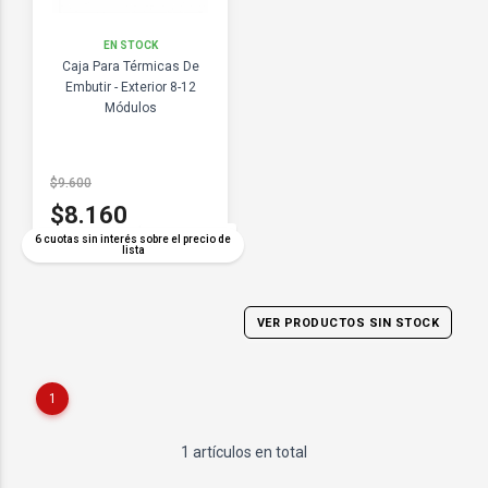
EN STOCK
Caja Para Térmicas De
Embutir - Exterior 8-12
Módulos
$9.600
$8.160
COMPARAR
6 cuotas sin interés sobre el precio de
lista
VER PRODUCTOS SIN STOCK
1
1 artículos en total