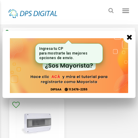
Enviar a
Ingresar CP y ciudad
Ingresa tu CP
Inicio
Electricidad
Termicas y Cajas
para mostrarte las mejores
opciones de envío.
FILTRAR
ORDENAR