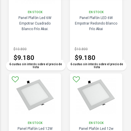
EN STOCK
EN STOCK
Panel Plafón Led 6W
Panel Plafón LED 6W
Empotrar Cuadrado
Empotrar Redondo Blanco
Blanco Frío Akai.
Frío Akai
$10.800
$10.800
$9.180
$9.180
COMPARAR
COMPARAR
6 cuotas sin interés sobre el precio de
6 cuotas sin interés sobre el precio de
lista
lista
EN STOCK
EN STOCK
Panel Plafón Led 12W
Panel Plafón Led 12w