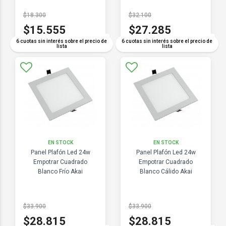
$18.300
$32.100
$15.555
$27.285
COMPARAR
COMPARAR
6 cuotas sin interés sobre el precio de
6 cuotas sin interés sobre el precio de
lista
lista
EN STOCK
EN STOCK
Panel Plafón Led 24w
Panel Plafón Led 24w
Empotrar Cuadrado
Empotrar Cuadrado
Blanco Frío Akai
Blanco Cálido Akai
$33.900
$33.900
$28.815
$28.815