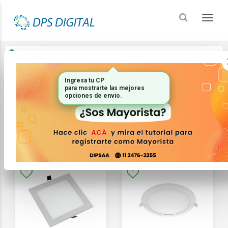
Enviar a
Ingresar CP y ciudad
Ingresa tu CP
Inicio
Iluminacion
Paneles
para mostrarte las mejores
opciones de envío.
FILTRAR
ORDENAR