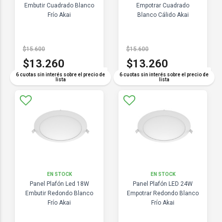
Embutir Cuadrado Blanco
Empotrar Cuadrado
Frío Akai
Blanco Cálido Akai
$15.600
$15.600
$13.260
$13.260
COMPARAR
COMPARAR
6 cuotas sin interés sobre el precio de
6 cuotas sin interés sobre el precio de
lista
lista
EN STOCK
EN STOCK
Panel Plafón Led 18W
Panel Plafón LED 24W
Embutir Redondo Blanco
Empotrar Redondo Blanco
Frío Akai
Frío Akai