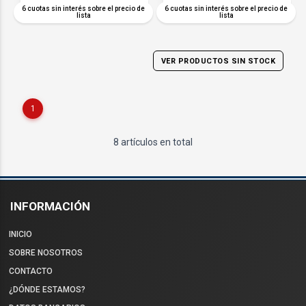
COMPARAR
COMPARAR
6 cuotas sin interés sobre el precio de
6 cuotas sin interés sobre el precio de
lista
lista
VER PRODUCTOS SIN STOCK
1
8 artículos en total
INFORMACIÓN
INICIO
SOBRE NOSOTROS
CONTACTO
¿DÓNDE ESTAMOS?