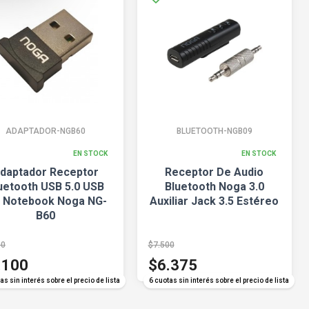
ADAPTADOR-NGB60
BLUETOOTH-NGB09
EN STOCK
EN STOCK
daptador Receptor
Receptor De Audio
uetooth USB 5.0 USB
Bluetooth Noga 3.0
 Notebook Noga NG-
Auxiliar Jack 3.5 Estéreo
B60
00
$7.500
.100
$6.375
COMPARAR
COMPARAR
as sin interés sobre el precio de lista
6 cuotas sin interés sobre el precio de lista