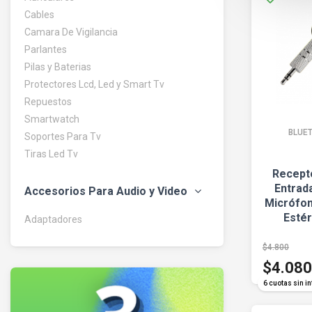
Cables
Camara De Vigilancia
Parlantes
Pilas y Baterias
Protectores Lcd, Led y Smart Tv
Repuestos
Smartwatch
BLUE
Soportes Para Tv
Tiras Led Tv
Recept
Entrada
Accesorios Para Audio y Video
Micrófon
Esté
Adaptadores
$4.800
$4.080
6 cuotas sin in