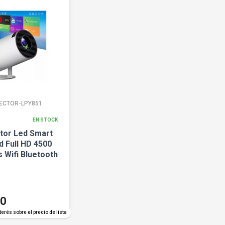
ECTOR-LPY851
EN STOCK
tor Led Smart
d Full HD 4500
 Wifi Bluetooth
10
COMPARAR
terés sobre el precio de lista