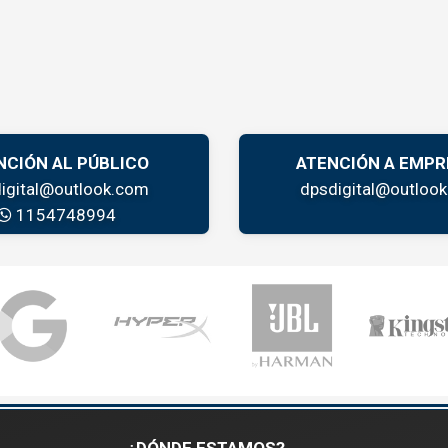
NCIÓN AL PÚBLICO
ATENCIÓN A EMPR
igital@outlook.com
dpsdigital@outloo
1154748994
L
¿DÓNDE ESTAMOS?