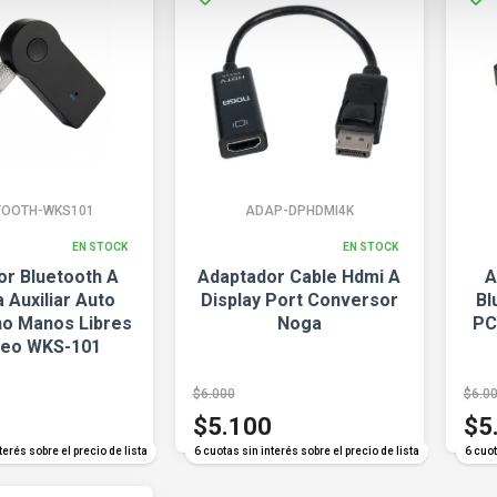
TOOTH-WKS101
ADAP-DPHDMI4K
EN STOCK
EN STOCK
or Bluetooth A
Adaptador Cable Hdmi A
A
 Auxiliar Auto
Display Port Conversor
Bl
o Manos Libres
Noga
PC
reo WKS-101
$6.000
$6.0
$5.100
$5
COMPARAR
COMPARAR
terés sobre el precio de lista
6 cuotas sin interés sobre el precio de lista
6 cuot