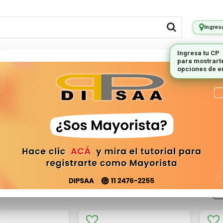
Ingres
LES REMOTOS
PEQUEÑOS
ILUMINAC
ELECTRODOMESTICOS
 Video
V