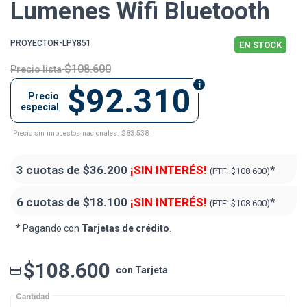
Lumenes Wifi Bluetooth
PROYECTOR-LPY851
EN STOCK
$108.600
Precio lista
$92.310
Precio
especial
Precio sin impuestos nacionales: $83.538
3 cuotas de
$36.200
¡SIN INTERÉS!
*
(PTF:
$108.600)
6 cuotas de
$18.100
¡SIN INTERÉS!
*
(PTF:
$108.600)
* Pagando con
Tarjetas de crédito
.
$108.600
con Tarjeta
Cantidad