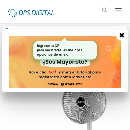
Enviar a
Ingresar CP y ciudad
Ingresa tu CP
para mostrarte las mejores
Inicio
Pequenos Electrodomesticos
Climatizacion
opciones de envío.