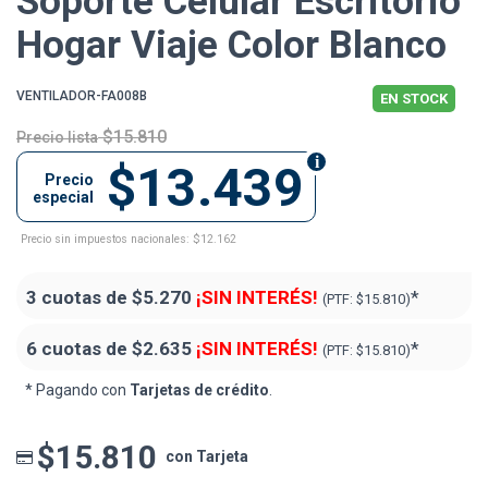
Soporte Celular Escritorio
Hogar Viaje Color Blanco
VENTILADOR-FA008B
EN STOCK
$15.810
Precio lista
$13.439
Precio
especial
Precio sin impuestos nacionales: $12.162
3 cuotas de
$5.270
¡SIN INTERÉS!
*
(PTF:
$15.810)
6 cuotas de
$2.635
¡SIN INTERÉS!
*
(PTF:
$15.810)
* Pagando con
Tarjetas de crédito
.
$15.810
con Tarjeta