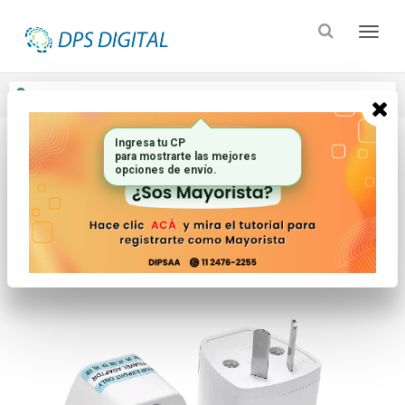
Enviar a
Ingresar CP y ciudad
Ingresa tu CP
para mostrarte las mejores
Inicio
Electricidad
Adaptadores Y Fichas
opciones de envío.