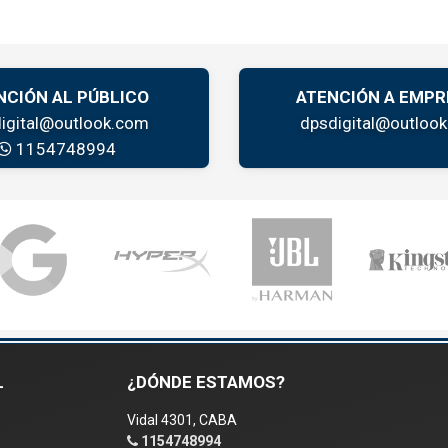
NCIÓN AL PÚBLICO
ATENCIÓN A EMPR
igital@outlook.com
dpsdigital@outloo
1154748994
L
¿DÓNDE ESTAMOS?
Vidal 4301, CABA
1154748994