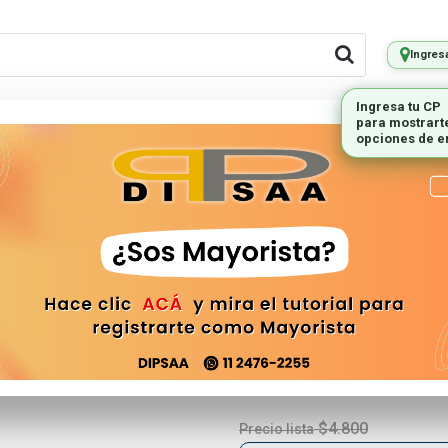
Ingres
Ingresa tu CP
para mostrart
LES REMOTOS
PEQUEÑOS
ILUMINAC
opciones de e
ELECTRODOMESTICOS
2
Caja Capsula
Binorma Exul
CAJA-Z0733609
$4.800
Precio lista