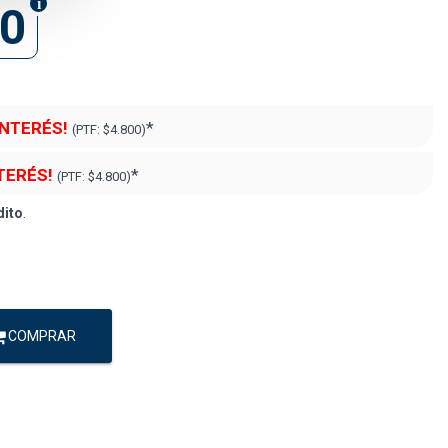
80
INTERÉS!
*
(PTF:
$4.800)
NTERÉS!
*
(PTF:
$4.800)
dito
.
COMPRAR