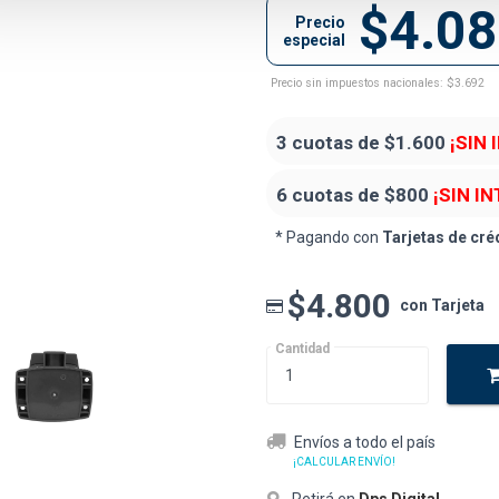
$4.0
Precio
especial
Precio sin impuestos nacionales: $3.692
3 cuotas de
$1.600
¡SIN 
6 cuotas de
$800
¡SIN I
* Pagando con
Tarjetas de cré
$4.800
con Tarjeta
Cantidad
Envíos a todo el país
¡CALCULAR ENVÍO!
Retirá en
Dps Digital
.