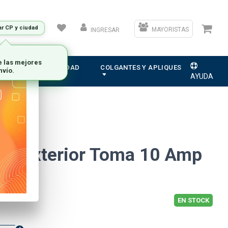
ar CP y ciudad
MAYORISTAS
INGRESAR
e las mejores
ION
ELECTRICIDAD
COLGANTES Y APLIQUES
nvío.
AYUDA
da Exterior Toma 10 Amp
ta
EN STOCK