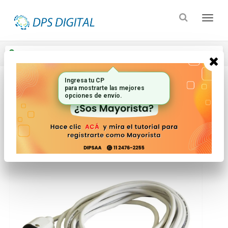
Enviar a
Ingresar CP y ciudad
Ingresa tu CP
para mostrarte las mejores
Inicio
Electricidad
Alargues Y Zapatillas
opciones de envío.