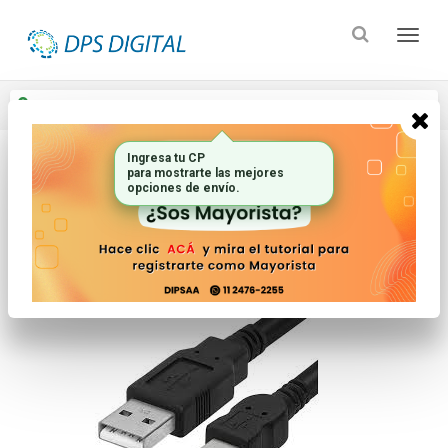
Enviar a
Ingresar CP y ciudad
Ingresa tu CP
para mostrarte las mejores
Inicio
Electronica Audio Y Video_2
opciones de envío.
Accesorios Para Celulares