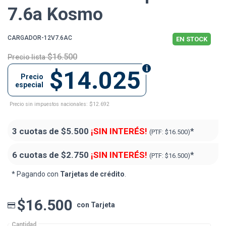
7.6a Kosmo
CARGADOR-12V7.6AC
EN STOCK
$16.500
Precio lista
$14.025
Precio
especial
Precio sin impuestos nacionales: $12.692
3 cuotas de
$5.500
¡SIN INTERÉS!
*
(PTF:
$16.500)
6 cuotas de
$2.750
¡SIN INTERÉS!
*
(PTF:
$16.500)
* Pagando con
Tarjetas de crédito
.
$16.500
con Tarjeta
Cantidad