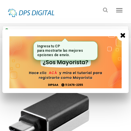
Enviar a
Ingresar CP y ciudad
Ingresa tu CP
para mostrarte las mejores
Inicio
Electronica Audio Y Video_2
opciones de envío.
Accesorios Para Celulares