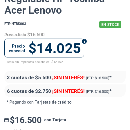
Acer Lenovo
FTE-NTBK003
EN STOCK
$16.500
Precio lista
$14.025
Precio
especial
Precio sin impuestos nacionales: $12.692
3 cuotas de
$5.500
¡SIN INTERÉS!
*
(PTF:
$16.500)
6 cuotas de
$2.750
¡SIN INTERÉS!
*
(PTF:
$16.500)
* Pagando con
Tarjetas de crédito
.
$16.500
con Tarjeta