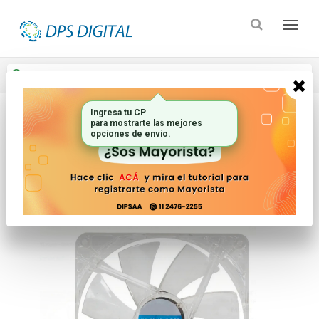
Enviar a
Ingresar CP y ciudad
Ingresa tu CP
para mostrarte las mejores
Inicio
Computacion_2
Componentes
opciones de envío.