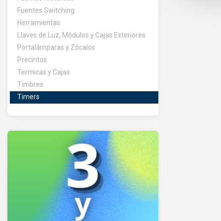
Fuentes Switching
Herramientas
Llaves de Luz, Módulos y Cajas Exteriores
Portalámparas y Zócalos
Precintos
Termicas y Cajas
Timbres
Timers