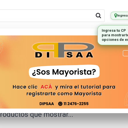
Ingres
LES REMOTOS
PEQUEÑOS
ILUMINAC
ELECTRODOMESTICOS
V
roductos que mostrar...