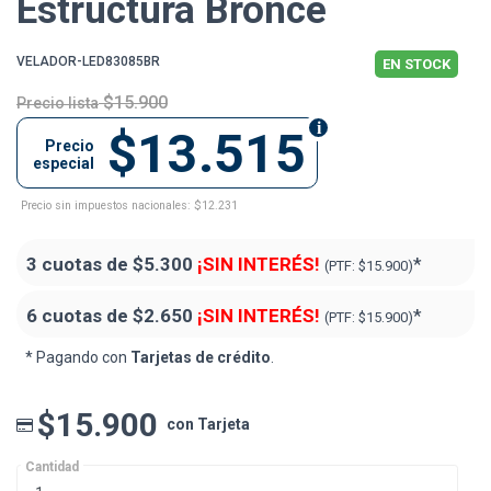
Estructura Bronce
VELADOR-LED83085BR
EN STOCK
$15.900
Precio lista
$13.515
Precio
especial
Precio sin impuestos nacionales: $12.231
3 cuotas de
$5.300
¡SIN INTERÉS!
*
(PTF:
$15.900)
6 cuotas de
$2.650
¡SIN INTERÉS!
*
(PTF:
$15.900)
* Pagando con
Tarjetas de crédito
.
$15.900
con Tarjeta
Cantidad