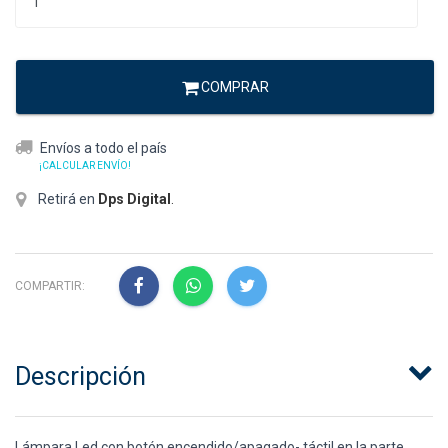
COMPRAR
Envíos a todo el país
¡CALCULAR ENVÍO!
Retirá en
Dps Digital
.
COMPARTIR:
Descripción
Lámpara Led con botón encendido/apagado- táctil en la parte