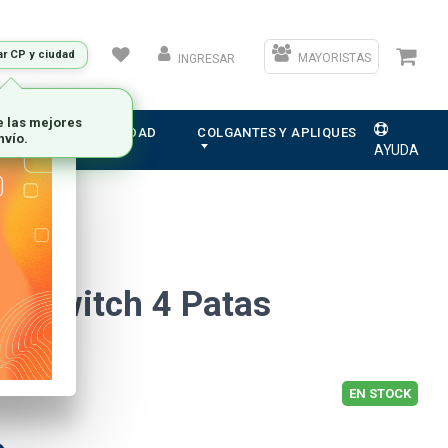
ar CP y ciudad
MAYORISTAS
INGRESAR
e las mejores
ION
ELECTRICIDAD
COLGANTES Y APLIQUES
nvío.
AYUDA
il Switch 4 Patas
73
EN STOCK