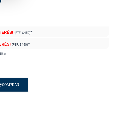
NTERÉS!
*
(PTF:
$450)
ERÉS!
*
(PTF:
$450)
dito
.
COMPRAR