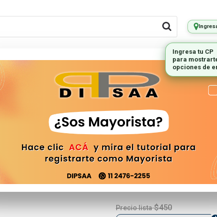
Ingres
Ingresa tu CP
para mostrart
LES REMOTOS
PEQUEÑOS
ILUMINAC
opciones de e
ELECTRODOMESTICOS
Pulsador Táct
6x6x7mm 00
TOUCH-0073
$450
Precio lista