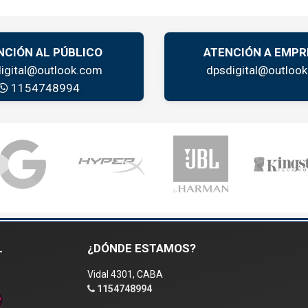
NCIÓN AL PÚBLICO
ATENCIÓN A EMPR
igital@outlook.com
dpsdigital@outloo
1154748994
L
¿DÓNDE ESTAMOS?
Vidal 4301, CABA
1154748994