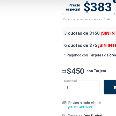
$383
Precio
especial
Precio sin impuestos nacionales: $347
3 cuotas de
$150
¡SIN I
6 cuotas de
$75
¡SIN INT
* Pagando con
Tarjetas de cré
$450
con Tarjeta
Cantidad
Envíos a todo el país
¡CALCULAR ENVÍO!
Retirá en
Dps Digital
.