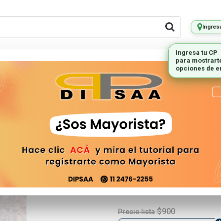
Ingres
LES REMOTOS
PEQUEÑOS
ILUMINAC
ELECTRODOMESTICOS
Led Smd 4014
Tv
NUMERO-21
$900
Precio lista