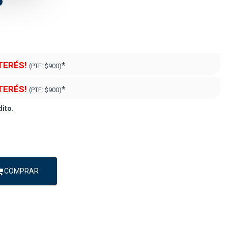
NTERÉS!
*
(PTF:
$900)
NTERÉS!
*
(PTF:
$900)
dito
.
COMPRAR