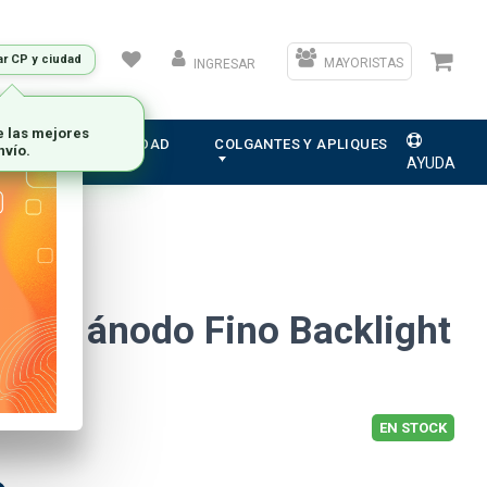
ar CP y ciudad
MAYORISTAS
INGRESAR
ION
ELECTRICIDAD
COLGANTES Y APLIQUES
AYUDA
 3V ánodo Fino Backlight
EN STOCK