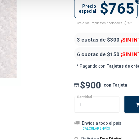
$765
Precio
especial
Precio sin impuestos nacionales: $692
3 cuotas de
$300
¡SIN I
6 cuotas de
$150
¡SIN I
* Pagando con
Tarjetas de cré
$900
con Tarjeta
Cantidad
Envíos a todo el país
¡CALCULAR ENVÍO!
Retirá en
Dps Digital
.