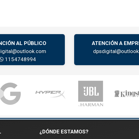
NCIÓN AL PÚBLICO
ATENCIÓN A EMPR
igital@outlook.com
dpsdigital@outloo
1154748994
L
¿DÓNDE ESTAMOS?