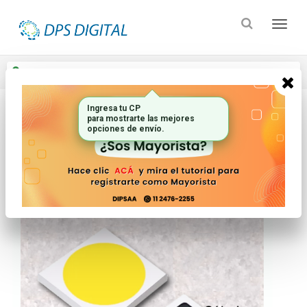
Enviar a
Ingresar CP y ciudad
Ingresa tu CP
para mostrarte las mejores
Inicio
Electronica Audio Y Video_2
Repuestos
opciones de envío.