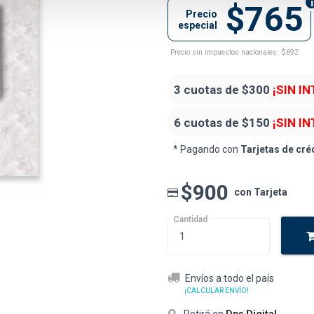
$765
Precio
especial
Precio sin impuestos nacionales: $692
3 cuotas de
$300
¡SIN I
6 cuotas de
$150
¡SIN I
* Pagando con
Tarjetas de cré
$900
con Tarjeta
Cantidad
Envíos a todo el país
¡CALCULAR ENVÍO!
Retirá en
Dps Digital
.