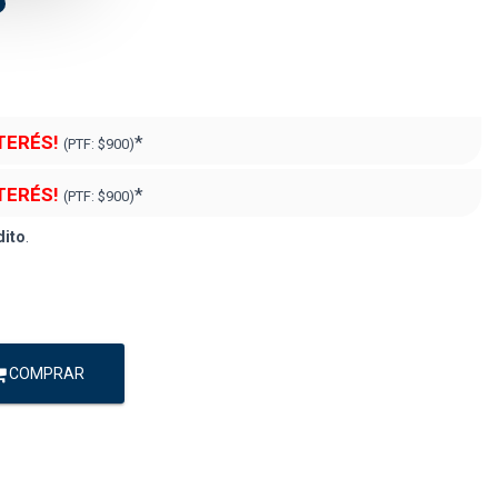
NTERÉS!
*
(PTF:
$900)
NTERÉS!
*
(PTF:
$900)
dito
.
COMPRAR