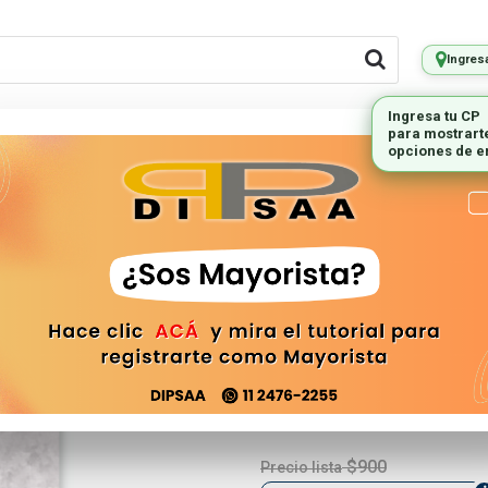
Ingres
LES REMOTOS
PEQUEÑOS
ILUMINAC
ELECTRODOMESTICOS
LED SMD 15
NanoLED Bac
NUMERO-2
$900
Precio lista