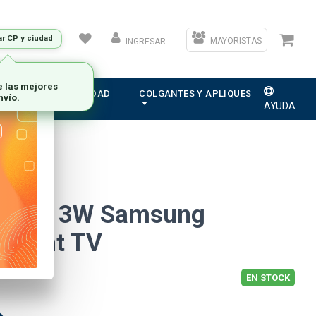
ar CP y ciudad
MAYORISTAS
INGRESAR
ION
ELECTRICIDAD
COLGANTES Y APLIQUES
AYUDA
15 3V 3W Samsung
klight TV
EN STOCK