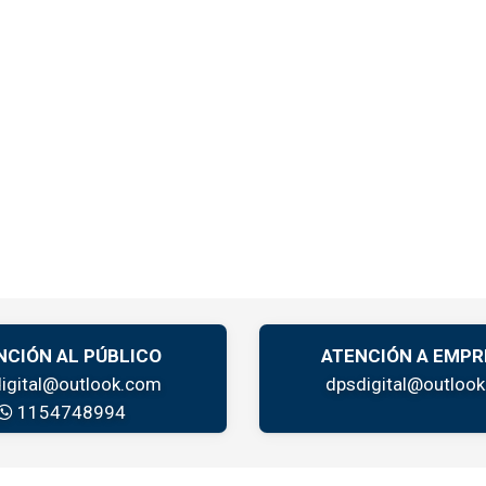
NCIÓN AL PÚBLICO
ATENCIÓN A EMPR
igital@outlook.com
dpsdigital@outloo
1154748994