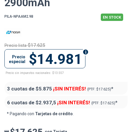
2900mAh
PILA-NPAAM2.9B
EN STOCK
$17.625
Precio lista
$14.981
Precio
especial
Precio sin impuestos nacionales: $13.557
3 cuotas de
$5.875
¡SIN INTERÉS!
*
(PTF:
$17.625)
6 cuotas de
$2.937,5
¡SIN INTERÉS!
*
(PTF:
$17.625)
* Pagando con
Tarjetas de crédito
.
$17.625
con Tarjeta