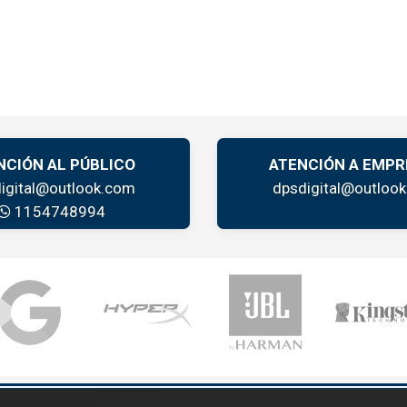
NCIÓN AL PÚBLICO
ATENCIÓN A EMPR
igital@outlook.com
dpsdigital@outloo
1154748994