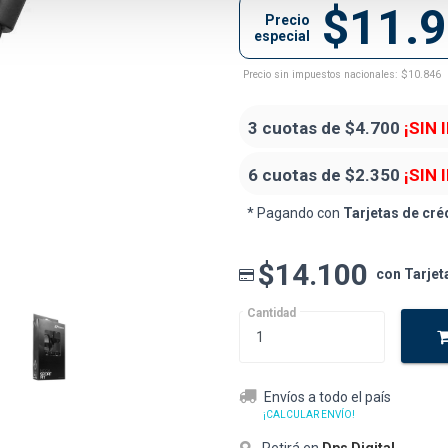
$11.
Precio
especial
Precio sin impuestos nacionales: $10.846
3 cuotas de
$4.700
¡SIN 
6 cuotas de
$2.350
¡SIN 
* Pagando con
Tarjetas de cré
$14.100
con Tarjet
Cantidad
Envíos a todo el país
¡CALCULAR ENVÍO!
Retirá en
Dps Digital
.