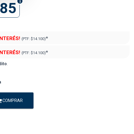
985
INTERÉS!
*
(PTF:
$14.100)
INTERÉS!
*
(PTF:
$14.100)
dito
.
a
COMPRAR