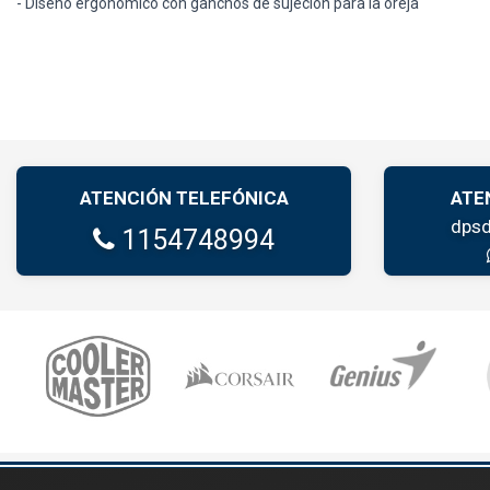
- Diseño ergonómico con ganchos de sujeción para la oreja
ATENCIÓN TELEFÓNICA
ATE
dpsd
1154748994