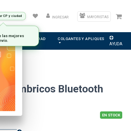
ar CP y ciudad
MAYORISTAS
INGRESAR
e las mejores
ION
ELECTRICIDAD
COLGANTES Y APLIQUES
nvío.
AYUDA
Inalámbricos Bluetooth
ga
EN STOCK