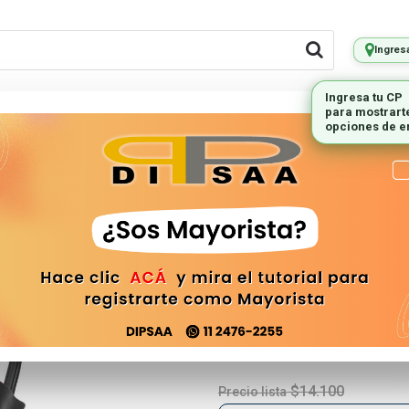
Ingres
Ingresa tu CP
para mostrart
LES REMOTOS
PEQUEÑOS
ILUMINAC
opciones de e
ELECTRODOMESTICOS
Auriculares 
Sport Fit No
AURICULAR-NGBT300
$14.100
Precio lista