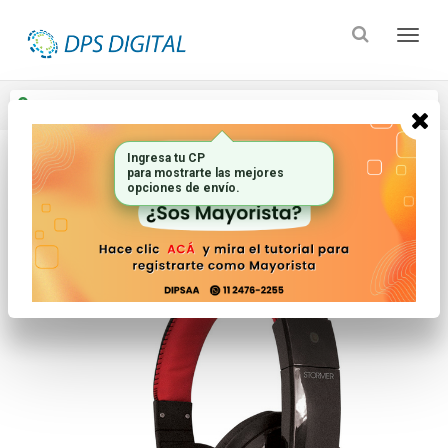
Enviar a
Ingresar CP y ciudad
Ingresa tu CP
para mostrarte las mejores
Inicio
Electronica Audio Y Video_2
Auriculares
opciones de envío.