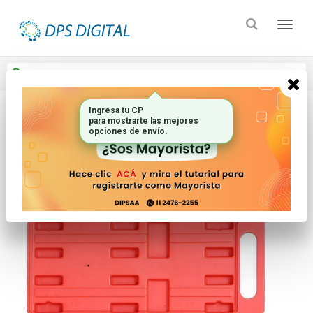
Enviar a
Ingresar CP y ciudad
Ingresa tu CP
para mostrarte las mejores
Inicio
Electricidad
Herramientas
opciones de envío.