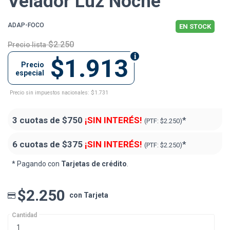
Velador Luz Noche
ADAP-FOCO
EN STOCK
$2.250
Precio lista
$1.913
Precio
especial
Precio sin impuestos nacionales: $1.731
3 cuotas de
$750
¡SIN INTERÉS!
*
(PTF:
$2.250)
6 cuotas de
$375
¡SIN INTERÉS!
*
(PTF:
$2.250)
* Pagando con
Tarjetas de crédito
.
$2.250
con Tarjeta
Cantidad