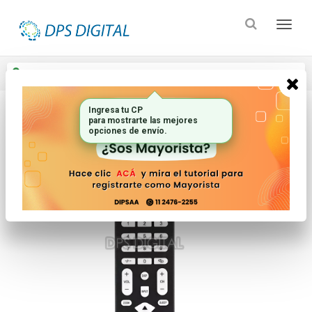
Enviar a
Ingresar CP y ciudad
Ingresa tu CP
para mostrarte las mejores
Inicio
Controles Remotos
Lcd Led Smart Tv
opciones de envío.