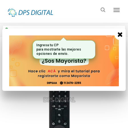
Enviar a
Ingresar CP y ciudad
Ingresa tu CP
para mostrarte las mejores
Inicio
Controles Remotos
Lcd Led Smart Tv
opciones de envío.