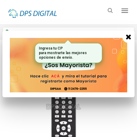
Enviar a
Ingresar CP y ciudad
Ingresa tu CP
para mostrarte las mejores
Inicio
Controles Remotos
Lcd Led Smart Tv
opciones de envío.