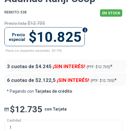
REMOTO-538
EN STOCK
$12.735
Precio lista
$10.825
Precio
especial
Precio sin impuestos nacionales: $9.796
3 cuotas de
$4.245
¡SIN INTERÉS!
*
(PTF:
$12.735)
6 cuotas de
$2.122,5
¡SIN INTERÉS!
*
(PTF:
$12.735)
* Pagando con
Tarjetas de crédito
.
$12.735
con Tarjeta
Cantidad