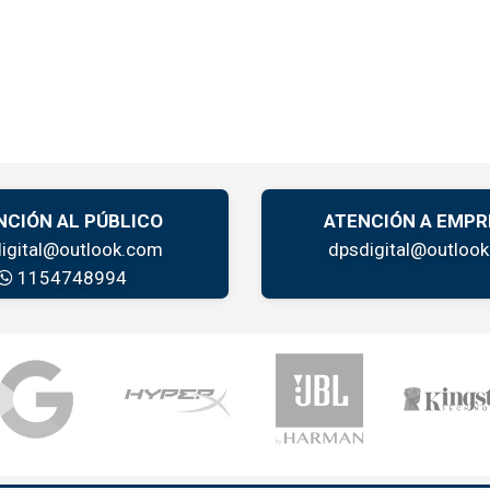
NCIÓN AL PÚBLICO
ATENCIÓN A EMPR
igital@outlook.com
dpsdigital@outloo
1154748994