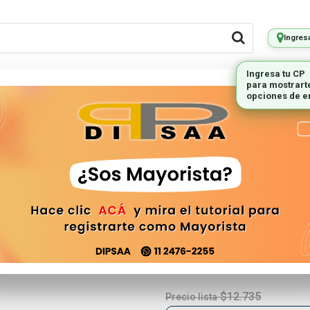
Ingres
Ingresa tu CP
para mostrart
LES REMOTOS
PEQUEÑOS
ILUMINAC
opciones de e
ELECTRODOMESTICOS
(LCD-475) Co
Philco
REMOTO-475
$12.735
Precio lista