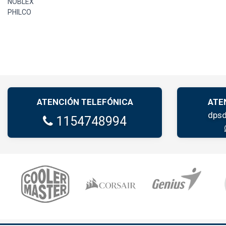
NOBLEX
PHILCO
ATENCIÓN TELEFÓNICA
ATE
dpsd
1154748994