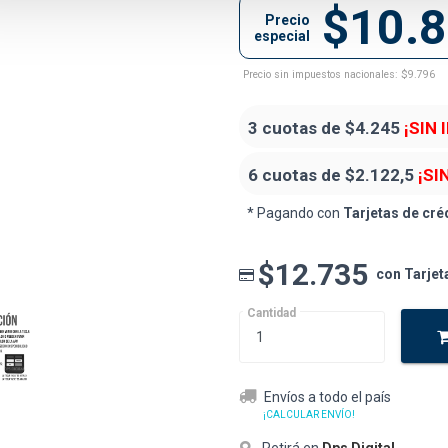
$10.
Precio
especial
Precio sin impuestos nacionales: $9.796
3 cuotas de
$4.245
¡SIN 
6 cuotas de
$2.122,5
¡SI
* Pagando con
Tarjetas de cré
$12.735
con Tarjet
Cantidad
Envíos a todo el país
¡CALCULAR ENVÍO!
Retirá en
Dps Digital
.