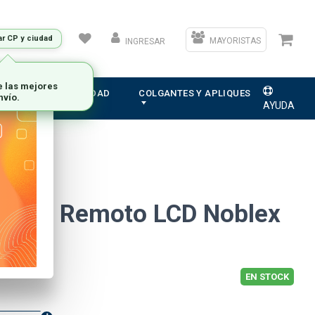
ar CP y ciudad
MAYORISTAS
INGRESAR
e las mejores
ION
ELECTRICIDAD
COLGANTES Y APLIQUES
nvío.
AYUDA
ntrol Remoto LCD Noblex
EN STOCK