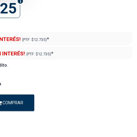
825
INTERÉS!
*
(PTF:
$12.735)
N INTERÉS!
*
(PTF:
$12.735)
dito
.
a
COMPRAR