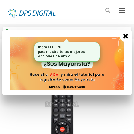
Enviar a
Ingresar CP y ciudad
Ingresa tu CP
para mostrarte las mejores
Inicio
Controles Remotos
Lcd Led Smart Tv
opciones de envío.