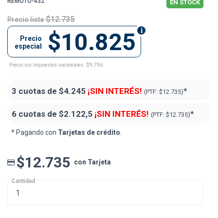
REMOTO-432
EN STOCK
$12.735
Precio lista
$10.825
Precio
especial
Precio sin impuestos nacionales: $9.796
3 cuotas de
$4.245
¡SIN INTERÉS!
*
(PTF:
$12.735)
6 cuotas de
$2.122,5
¡SIN INTERÉS!
*
(PTF:
$12.735)
* Pagando con
Tarjetas de crédito
.
$12.735
con Tarjeta
Cantidad