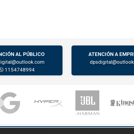
NCIÓN AL PÚBLICO
ATENCIÓN A EMPR
igital@outlook.com
dpsdigital@outloo
1154748994