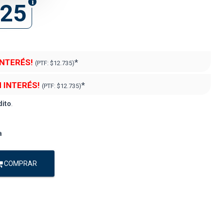
825
INTERÉS!
*
(PTF:
$12.735)
N INTERÉS!
*
(PTF:
$12.735)
dito
.
a
COMPRAR