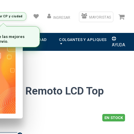
ar CP y ciudad
MAYORISTAS
INGRESAR
e las mejores
ION
ELECTRICIDAD
COLGANTES Y APLIQUES
nvío.
AYUDA
ntrol Remoto LCD Top
EN STOCK