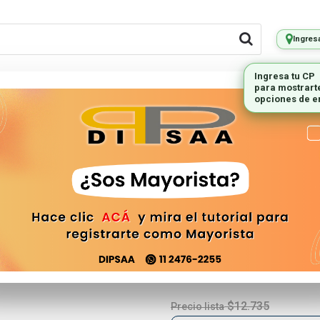
Ingres
Ingresa tu CP
para mostrart
LES REMOTOS
PEQUEÑOS
ILUMINAC
opciones de e
ELECTRODOMESTICOS
(LCD-428) Co
House
REMOTO-428
$12.735
Precio lista