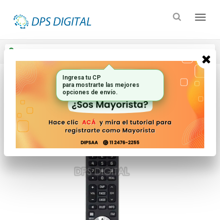
Enviar a
Ingresar CP y ciudad
Ingresa tu CP
para mostrarte las mejores
Inicio
Controles Remotos
Lcd Led Smart Tv
opciones de envío.