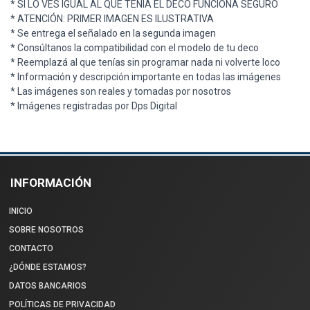
* SI LO VES IGUAL AL QUE TENÍA EL DECO FUNCIONA SEGURO
* ATENCIÓN: PRIMER IMAGEN ES ILUSTRATIVA
* Se entrega el señalado en la segunda imagen
* Consúltanos la compatibilidad con el modelo de tu deco
* Reemplazá al que tenías sin programar nada ni volverte loco
* Información y descripción importante en todas las imágenes
* Las imágenes son reales y tomadas por nosotros
* Imágenes registradas por Dps Digital
INFORMACIÓN
INICIO
SOBRE NOSOTROS
CONTACTO
¿DÓNDE ESTAMOS?
DATOS BANCARIOS
POLÍTICAS DE PRIVACIDAD