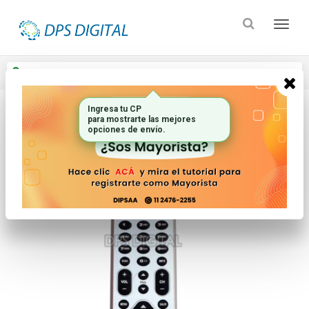
Enviar a
Ingresar CP y ciudad
Ingresa tu CP
para mostrarte las mejores
Inicio
Controles Remotos
Conversores
opciones de envío.