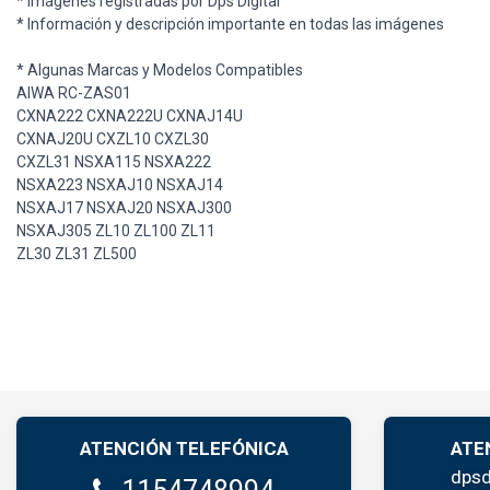
* Imágenes registradas por Dps Digital
* Información y descripción importante en todas las imágenes
* Algunas Marcas y Modelos Compatibles
AIWA RC-ZAS01
CXNA222 CXNA222U CXNAJ14U
CXNAJ20U CXZL10 CXZL30
CXZL31 NSXA115 NSXA222
NSXA223 NSXAJ10 NSXAJ14
NSXAJ17 NSXAJ20 NSXAJ300
NSXAJ305 ZL10 ZL100 ZL11
ZL30 ZL31 ZL500
ATENCIÓN TELEFÓNICA
ATE
dpsd