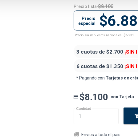
$8.100
Precio lista
$6.8
Precio
especial
Precio sin impuestos nacionales: $6.231
3 cuotas de
$2.700
¡SIN 
6 cuotas de
$1.350
¡SIN 
* Pagando con
Tarjetas de cré
$8.100
con Tarjeta
Cantidad
Envíos a todo el país