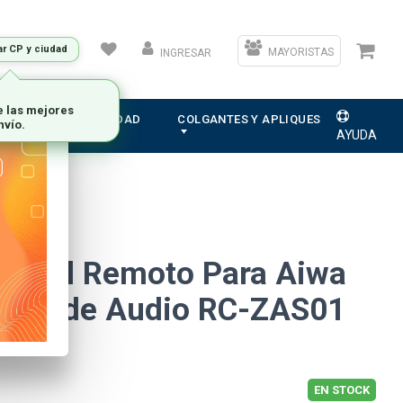
ar CP y ciudad
MAYORISTAS
INGRESAR
e las mejores
ION
ELECTRICIDAD
COLGANTES Y APLIQUES
nvío.
AYUDA
ontrol Remoto Para Aiwa
nte de Audio RC-ZAS01
EN STOCK