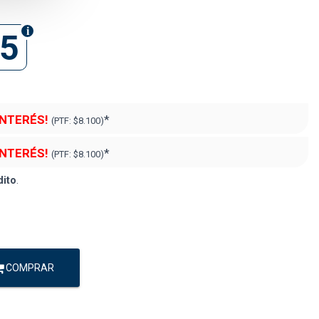
85
INTERÉS!
*
(PTF:
$8.100)
INTERÉS!
*
(PTF:
$8.100)
dito
.
COMPRAR