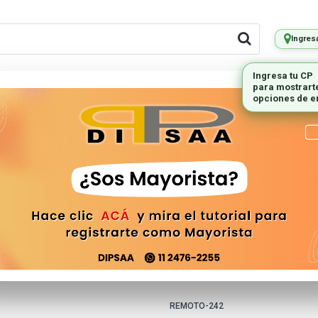
Ingres
Ingresa tu CP
para mostrart
LES REMOTOS
PEQUEÑOS
ILUMINAC
opciones de e
ELECTRODOMESTICOS
(AUD-242) C
Minicompone
NSX-S
REMOTO-242