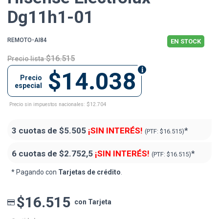
Dg11h1-01
REMOTO-AI84
EN STOCK
$16.515
Precio lista
$14.038
Precio
especial
Precio sin impuestos nacionales: $12.704
3 cuotas de
$5.505
¡SIN INTERÉS!
*
(PTF:
$16.515)
6 cuotas de
$2.752,5
¡SIN INTERÉS!
*
(PTF:
$16.515)
* Pagando con
Tarjetas de crédito
.
$16.515
con Tarjeta