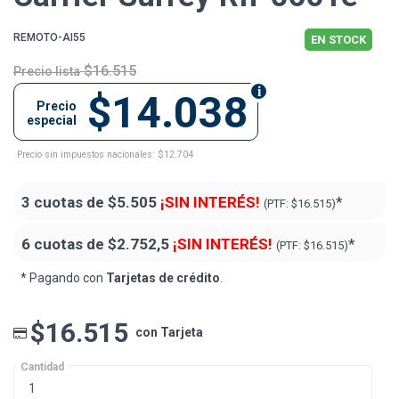
REMOTO-AI55
EN STOCK
$16.515
Precio lista
$14.038
Precio
especial
Precio sin impuestos nacionales: $12.704
3 cuotas de
$5.505
¡SIN INTERÉS!
*
(PTF:
$16.515)
6 cuotas de
$2.752,5
¡SIN INTERÉS!
*
(PTF:
$16.515)
* Pagando con
Tarjetas de crédito
.
$16.515
con Tarjeta
Cantidad